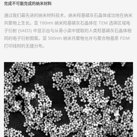
完成不可能完成的纳米材料
通过我们最先进的纳米材料技术，纳米羟基磷灰石晶体成功地在纳米
共聚物上生长。亚 100nm 纳米羟基磷灰石晶体在 TEM 选择区域电
子衍射 (SAED) 中显示出与从骨小梁中提取的人类羟基磷灰石晶体相
同的电子衍射图案。亚 500nm 纳米共聚物允许与聚合物基质 FDM
打印线材的无缝分布。